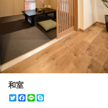
和室
Twitter
Facebook
Line
Skype